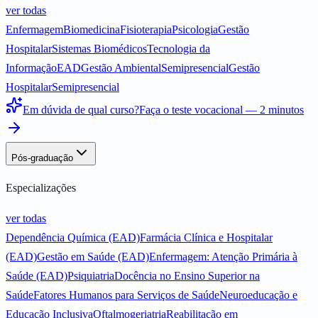
ver todas
Enfermagem
Biomedicina
Fisioterapia
Psicologia
Gestão
Hospitalar
Sistemas Biomédicos
Tecnologia da
Informação
EAD
Gestão Ambiental
Semipresencial
Gestão
Hospitalar
Semipresencial
Em dúvida de qual curso?
Faça o teste vocacional — 2 minutos
Pós-graduação
Especializações
ver todas
Dependência Química (EAD)
Farmácia Clínica e Hospitalar
(EAD)
Gestão em Saúde (EAD)
Enfermagem: Atenção Primária à
Saúde (EAD)
Psiquiatria
Docência no Ensino Superior na
Saúde
Fatores Humanos para Serviços de Saúde
Neuroeducação e
Educação Inclusiva
Oftalmogeriatria
Reabilitação em