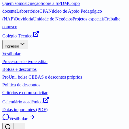
Quem somos
Direção
Sobre a SPDM
Corpo
docente
Laboratórios
CPA
Núcleo de Apoio Pedagógico
(NAP)
Ouvidoria
Unidade de Negócios
Projetos especiais
Trabalhe
conosco
Colégio Técnico
Ingresso
Vestibular
Processo seletivo e edital
Bolsas e descontos
ProUni, bolsa CEBAS e descontos próprios
Política de descontos
Critérios e como solicitar
Calendário acadêmico
Datas importantes (PDF)
Vestibular