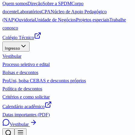
Quem somos
Direção
Sobre a SPDM
Corpo
docente
Laboratórios
CPA
Núcleo de Apoio Pedagógico
(NAP)
Ouvidoria
Unidade de Negócios
Projetos especiais
Trabalhe
conosco
Colégio Técnico
Ingresso
Vestibular
Processo seletivo e edital
Bolsas e descontos
ProUni, bolsa CEBAS e descontos próprios
Política de descontos
Critérios e como solicitar
Calendário acadêmico
Datas importantes (PDF)
Vestibular