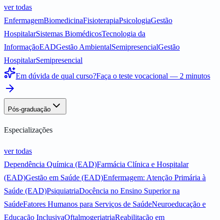
ver todas
Enfermagem
Biomedicina
Fisioterapia
Psicologia
Gestão
Hospitalar
Sistemas Biomédicos
Tecnologia da
Informação
EAD
Gestão Ambiental
Semipresencial
Gestão
Hospitalar
Semipresencial
Em dúvida de qual curso?
Faça o teste vocacional — 2 minutos
Pós-graduação
Especializações
ver todas
Dependência Química (EAD)
Farmácia Clínica e Hospitalar
(EAD)
Gestão em Saúde (EAD)
Enfermagem: Atenção Primária à
Saúde (EAD)
Psiquiatria
Docência no Ensino Superior na
Saúde
Fatores Humanos para Serviços de Saúde
Neuroeducação e
Educação Inclusiva
Oftalmogeriatria
Reabilitação em