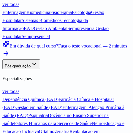
ver todas
Enfermagem
Biomedicina
Fisioterapia
Psicologia
Gestão
Hospitalar
Sistemas Biomédicos
Tecnologia da
Informação
EAD
Gestão Ambiental
Semipresencial
Gestão
Hospitalar
Semipresencial
Em dúvida de qual curso?
Faça o teste vocacional — 2 minutos
Pós-graduação
Especializações
ver todas
Dependência Química (EAD)
Farmácia Clínica e Hospitalar
(EAD)
Gestão em Saúde (EAD)
Enfermagem: Atenção Primária à
Saúde (EAD)
Psiquiatria
Docência no Ensino Superior na
Saúde
Fatores Humanos para Serviços de Saúde
Neuroeducação e
Educação Inclusiva
Oftalmogeriatria
Reabilitação em