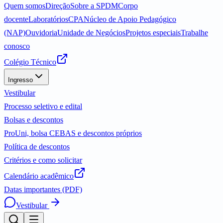
Quem somos
Direção
Sobre a SPDM
Corpo
docente
Laboratórios
CPA
Núcleo de Apoio Pedagógico
(NAP)
Ouvidoria
Unidade de Negócios
Projetos especiais
Trabalhe
conosco
Colégio Técnico
Ingresso
Vestibular
Processo seletivo e edital
Bolsas e descontos
ProUni, bolsa CEBAS e descontos próprios
Política de descontos
Critérios e como solicitar
Calendário acadêmico
Datas importantes (PDF)
Vestibular