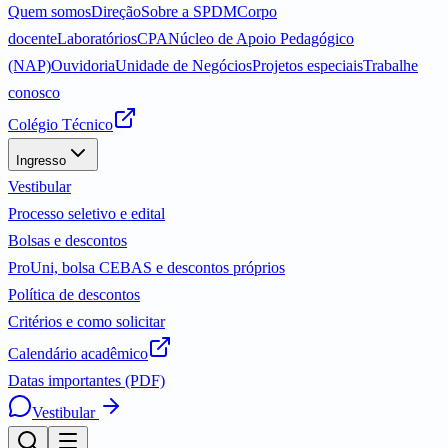
Quem somos
Direção
Sobre a SPDM
Corpo
docente
Laboratórios
CPA
Núcleo de Apoio Pedagógico
(NAP)
Ouvidoria
Unidade de Negócios
Projetos especiais
Trabalhe
conosco
Colégio Técnico
Ingresso
Vestibular
Processo seletivo e edital
Bolsas e descontos
ProUni, bolsa CEBAS e descontos próprios
Política de descontos
Critérios e como solicitar
Calendário acadêmico
Datas importantes (PDF)
Vestibular