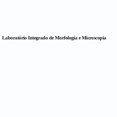
Laboratório Integrado de Morfologia e Microscopia
Ampliar
Modelos anatômicos
Esqueleto, figuras musculares e modelos de órgãos para o estudo das
estruturas do corpo humano.
Ampliar
Bancada de microscopia
Microscópios para o estudo histológico, ao lado dos modelos
anatômicos.