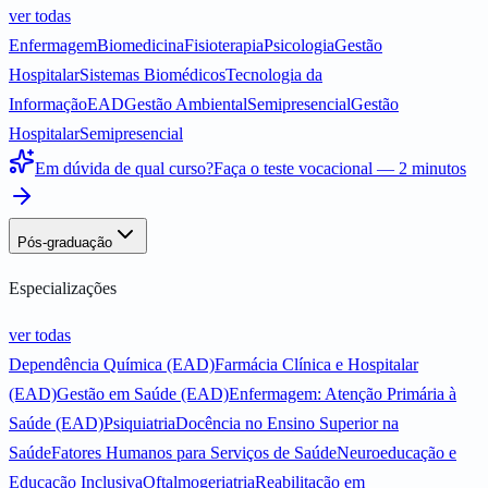
ver todas
Enfermagem
Biomedicina
Fisioterapia
Psicologia
Gestão
Hospitalar
Sistemas Biomédicos
Tecnologia da
Informação
EAD
Gestão Ambiental
Semipresencial
Gestão
Hospitalar
Semipresencial
Em dúvida de qual curso?
Faça o teste vocacional — 2 minutos
Pós-graduação
Especializações
ver todas
Dependência Química (EAD)
Farmácia Clínica e Hospitalar
(EAD)
Gestão em Saúde (EAD)
Enfermagem: Atenção Primária à
Saúde (EAD)
Psiquiatria
Docência no Ensino Superior na
Saúde
Fatores Humanos para Serviços de Saúde
Neuroeducação e
Educação Inclusiva
Oftalmogeriatria
Reabilitação em