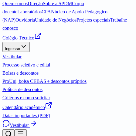
Quem somos
Direção
Sobre a SPDM
Corpo
docente
Laboratórios
CPA
Núcleo de Apoio Pedagógico
(NAP)
Ouvidoria
Unidade de Negócios
Projetos especiais
Trabalhe
conosco
Colégio Técnico
Ingresso
Vestibular
Processo seletivo e edital
Bolsas e descontos
ProUni, bolsa CEBAS e descontos próprios
Política de descontos
Critérios e como solicitar
Calendário acadêmico
Datas importantes (PDF)
Vestibular