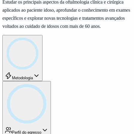
Estudar os principais aspectos da oftalmologia clínica e cirúrgica
aplicados ao paciente idoso, aprofundar o conhecimento em exames
específicos e explorar novas tecnologias e tratamentos avançados
voltados ao cuidado de idosos com mais de 60 anos.
Metodologia
Curso totalmente EAD, com disponibilização semanal de conteúdos
novos às terças e quintas (20h às 22h) e um domingo por mês (8h às
13h), além de 4 horas de estudo semanal, plantões de tutoria online e
webinars extras. Ofertado pelo ambiente virtual de aprendizagem
Moodle.
Perfil do egresso