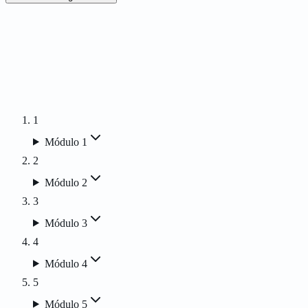
O egresso domina as subespecialidades da oftalmologia clínica e
cirúrgica — catarata, glaucoma, retina, úvea, oncologia, córnea —
aliadas a conhecimentos de geriatria e gerontologia, com foco no
curricular
envelhecimento populacional, na prevenção e na qualidade de vida
do paciente idoso.
1
Módulo 1
2
Módulo 2
3
Módulo 3
4
Módulo 4
5
Módulo 5