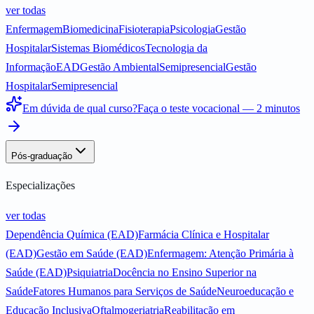
ver todas
Enfermagem
Biomedicina
Fisioterapia
Psicologia
Gestão
Hospitalar
Sistemas Biomédicos
Tecnologia da
Informação
EAD
Gestão Ambiental
Semipresencial
Gestão
Hospitalar
Semipresencial
Em dúvida de qual curso?
Faça o teste vocacional — 2 minutos
Pós-graduação
Especializações
ver todas
Dependência Química (EAD)
Farmácia Clínica e Hospitalar
(EAD)
Gestão em Saúde (EAD)
Enfermagem: Atenção Primária à
Saúde (EAD)
Psiquiatria
Docência no Ensino Superior na
Saúde
Fatores Humanos para Serviços de Saúde
Neuroeducação e
Educação Inclusiva
Oftalmogeriatria
Reabilitação em