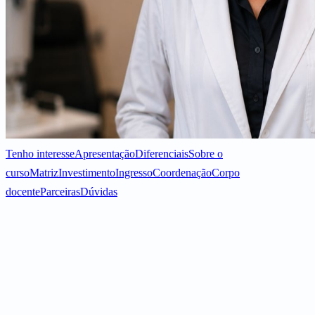
Tenho interesse
Apresentação
Diferenciais
Sobre o
curso
Matriz
Investimento
Ingresso
Coordenação
Corpo
docente
Parceiras
Dúvidas