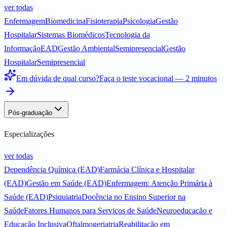
ver todas
Enfermagem
Biomedicina
Fisioterapia
Psicologia
Gestão
Hospitalar
Sistemas Biomédicos
Tecnologia da
Informação
EAD
Gestão Ambiental
Semipresencial
Gestão
Hospitalar
Semipresencial
Em dúvida de qual curso?
Faça o teste vocacional — 2 minutos
Pós-graduação
Especializações
ver todas
Dependência Química (EAD)
Farmácia Clínica e Hospitalar
(EAD)
Gestão em Saúde (EAD)
Enfermagem: Atenção Primária à
Saúde (EAD)
Psiquiatria
Docência no Ensino Superior na
Saúde
Fatores Humanos para Serviços de Saúde
Neuroeducação e
Educação Inclusiva
Oftalmogeriatria
Reabilitação em