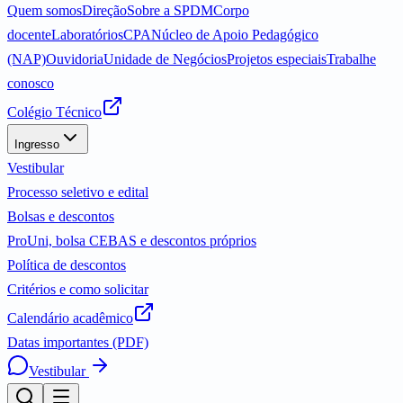
Quem somos
Direção
Sobre a SPDM
Corpo
docente
Laboratórios
CPA
Núcleo de Apoio Pedagógico
(NAP)
Ouvidoria
Unidade de Negócios
Projetos especiais
Trabalhe
conosco
Colégio Técnico
Ingresso
Vestibular
Processo seletivo e edital
Bolsas e descontos
ProUni, bolsa CEBAS e descontos próprios
Política de descontos
Critérios e como solicitar
Calendário acadêmico
Datas importantes (PDF)
Vestibular